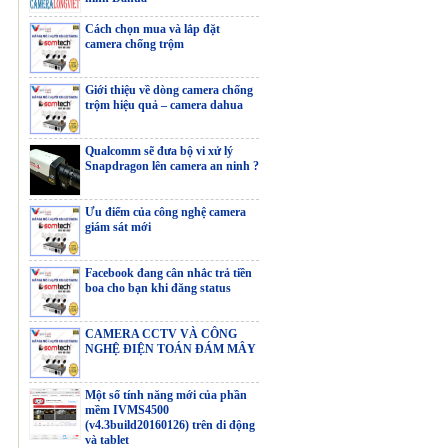
Vostro 3520
Cách chọn mua và lắp đặt
camera chống trộm
Giới thiệu về dòng camera chống
trộm hiệu quả – camera dahua
Màn hình HP
V24i G5
Qualcomm sẽ đưa bộ vi xử lý
Snapdragon lên camera an ninh ?
Ưu điểm của công nghệ camera
Màn hình DELL
giám sát mới
SE2425HM
Facebook đang cân nhắc trả tiền
boa cho bạn khi đăng status
CAMERA CCTV VÀ CÔNG
PC Acer AS XC-
NGHỆ ĐIỆN TOÁN ĐÁM MÂY
895
Một số tính năng mới của phần
mềm IVMS4500
(v4.3build20160126) trên di động
và tablet