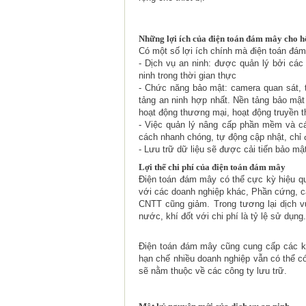
Những lợi ích của điện toán đám mây cho
Có một số lợi ích chính mà điện toán đá
- Dịch vụ an ninh: được quản lý bởi cá
ninh trong thời gian thực
- Chức năng bảo mật: camera quan sát, 
tảng an ninh hợp nhất. Nền tảng bảo mật
hoạt động thương mại, hoạt động truyền t
- Việc quản lý nâng cấp phần mềm và cá
cách nhanh chóng, tự động cập nhật, chỉ đ
- Lưu trữ dữ liệu sẽ được cải tiến bảo mật 
Lợi thế chi phí của điện toán đám mây
Điện toán đám mây có thể cực kỳ hiệu qu
với các doanh nghiệp khác, Phần cứng, c
CNTT cũng giảm. Trong tương lại dịch 
nước, khí đốt với chi phí là tỷ lệ sử dụng.
Điện toán đám mây cũng cung cấp các kế
hạn chế nhiều doanh nghiệp vẫn có thể có
sẽ nằm thuộc về các công ty lưu trữ.