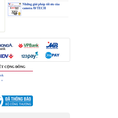
CAMERA IP
Những giải pháp tối ưu của
WIFI EZVIZ
camera AVTECH
C6N
CAMERA IP
WIFI H6C PRO
(4MP)
CS-C3TN-A0-
ẾT CỘNG ĐỒNG
1H2WF(2.8mm)
ook
 +
CS-C3TN-A0-
1H2WFL