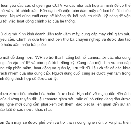
 luôn yêu cầu các chuyên gia CCTV và các nhà tích hợp an ninh để có thể
ể và vị trí chính xác. Bên cạnh đó điện toán đám mây sẽ loại bỏ rất nhiều
 mạng. Người dùng cuối cùng sẽ không đòi hỏi phải có nhiều kỹ năng để vận
 tới việc hoạt động chính xác của hệ thống.
ã sử dụg mô hình kinh doanh điện toán đám mây, cung cấp máy chủ giám sát,
o yêu cầu. Chính vì dựa trên một bên thứ ba chuyên nghiệp và được đào tạo
cố hoặc xâm nhập trái phép.
o mật dễ dàng hơn. NVR sẽ trở thành cổng kết nối camera tới các nhà cung
g cần địa chỉ IP và các quá trình đăng ký. Cung cấp một dịch vụ cao cấp
âng cấp phần mềm, hoạt động và quản lý, lưu trữ dữ liệu và tất cả các khía
 trách nhiệm của nhà cung cấp. Người dùng cuối cùng sẽ được yên tâm trong
nh động thích hợp sẽ được xử lý.
 chưa được tiêu chuẩn hóa hoặc tối ưu hoá. Hạn chế về mạng dẫn đến ảnh
y của đường truyền dữ liệu camera giám sát, mặc dù nó cũng đang dần được
ông nghệ mới cũng cần phải xem xét thêm, đặc biệt là liên quan đến sự an
pháp luật ở các nước khác nhau.
oán đám mây sẽ được phổ biến và trở thành công nghệ nổi trội và phát triển