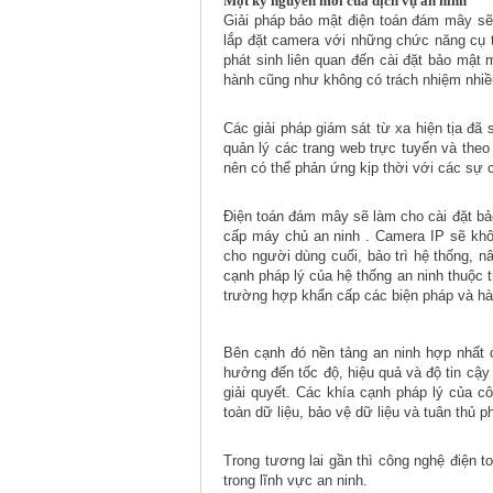
Một kỷ nguyên mới của dịch vụ an ninh
Giải pháp bảo mật điện toán đám mây sẽ
lắp đặt camera với những chức năng cụ th
phát sinh liên quan đến cài đặt bảo mật
hành cũng như không có trách nhiệm nhiều
Các giải pháp giám sát từ xa hiện tịa đ
quản lý các trang web trực tuyến và the
nên có thể phản ứng kịp thời với các sự 
Điện toán đám mây sẽ làm cho cài đặt bả
cấp máy chủ an ninh . Camera IP sẽ khôn
cho người dùng cuối, bảo trì hệ thống, n
cạnh pháp lý của hệ thống an ninh thuộc
trường hợp khẩn cấp các biện pháp và hà
Bên cạnh đó nền tảng an ninh hợp nhất
hưởng đến tốc độ, hiệu quả và độ tin cậ
giải quyết. Các khía cạnh pháp lý của c
toàn dữ liệu, bảo vệ dữ liệu và tuân thủ 
Trong tương lai gần thì công nghệ điện t
trong lĩnh vực an ninh.