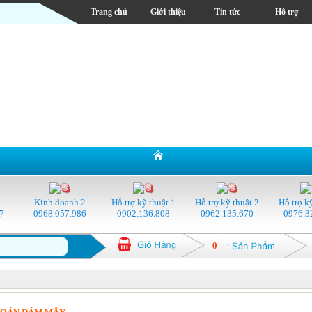
Trang chủ
Giới thiệu
Tin tức
Hỗ trợ
1
Kinh doanh 2
Hỗ trợ kỹ thuật 1
Hỗ trợ kỹ thuật 2
Hỗ trợ k
7
0968.057.986
0902.136.808
0962.135.670
0976.3
0