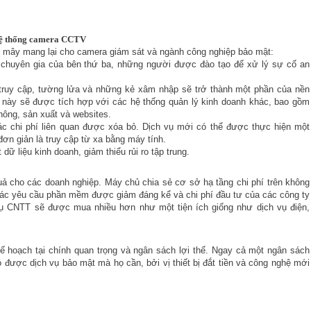
 hệ thống camera CCTV
m mây mang lại cho camera giám sát và ngành công nghiệp bảo mật:
c chuyên gia của bên thứ ba, những người được đào tạo để xử lý sự cố an
truy cập, tường lửa và những kẻ xâm nhập sẽ trở thành một phần của nền
 này sẽ được tích hợp với các hệ thống quản lý kinh doanh khác, bao gồm
hông, sản xuất và websites.
c chi phí liên quan được xóa bỏ. Dịch vụ mới có thể được thực hiện một
ơn giản là truy cập từ xa bằng máy tính.
dữ liệu kinh doanh, giảm thiểu rủi ro tập trung.
ả cho các doanh nghiệp. Máy chủ chia sẻ cơ sở hạ tầng chi phí trên không
ác yêu cầu phần mềm được giảm đáng kể và chi phí đầu tư của các công ty
vụ CNTT sẽ được mua nhiều hơn như một tiện ích giống như dịch vụ điện,
 hoạch tại chính quan trọng và ngân sách lợi thế. Ngay cả một ngân sách
 được dịch vụ bảo mật mà họ cần, bởi vị thiết bị đắt tiền và công nghệ mới