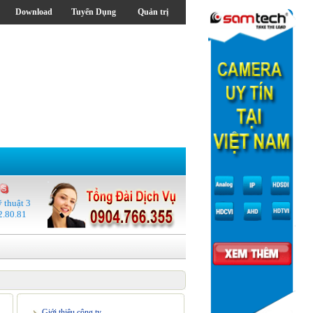
Download
Tuyển Dụng
Quản trị
ỹ thuật 3
2.80.81
Giới thiệu công ty