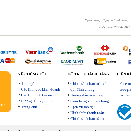
Người đăng: Nguyễn Minh Thuận
Thời gian: 20-04-2016
VỀ CHÚNG TÔI
HỖ TRỢ KHÁCH HÀNG
LIÊN K
Thư ngỏ
Chính sách bảo mật và
Faceb
Các lĩnh vực kinh doanh
qui định chung
Google
Các lĩnh vực thế mạnh
Hướng dẫn mua hàng
twitter
Hưỡng dẫn kỹ thuật
Giao hàng và nhận hàng
 phí
Trang chủ
Dịch vụ lắp đặt
Hình thức thanh toán
Chính sách bảo hành