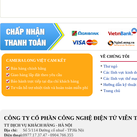
VỀ CHÚNG TÔI
CAMERA LONG VIỆT CAM KẾT
Thư ngỏ
Bán hàng chính hãng
Các lĩnh vực kinh 
Giao hàng lắp đặt theo yêu cầu
Các lĩnh vực thế m
Bảo hành trực tiếp tại địa chỉ khách hàng
Hưỡng dẫn kỹ thuật
Tư vấn hỗ trợ nhiệt tình và hoàn toàn miễn phí
Trang chủ
CÔNG TY CỔ PHẦN CÔNG NGHỆ ĐIỆN TỬ VIỄN 
TT DỊCH VỤ KHÁCH HÀNG - HÀ NỘI
Địa chỉ:
Số 5/114 Đường cổ nhuế - TP.Hà Nội
Điện thoại:
0977.17.37.47 - 0904.766.355