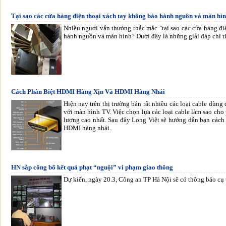
Tại sao các cửa hàng điện thoại xách tay không bảo hành nguồn và màn hì
Nhiều người vẫn thường thắc mắc "tại sao các cửa hàng đ
hành nguồn và màn hình? Dưới đây là những giải đáp chi ti
Cách Phân Biệt HDMI Hàng Xịn Và HDMI Hàng Nhái
Hiện nay trên thị trường bán rất nhiều các loại cable dùng 
với màn hình TV. Việc chọn lựa các loại cable làm sao cho
lượng cao nhất. Sau đây Long Việt sẽ hướng dẫn bạn cách
HDMI hàng nhái.
HN sắp công bố kết quả phạt “nguội” vi phạm giao thông
Dự kiến, ngày 20.3, Công an TP Hà Nội sẽ có thông báo cụ 