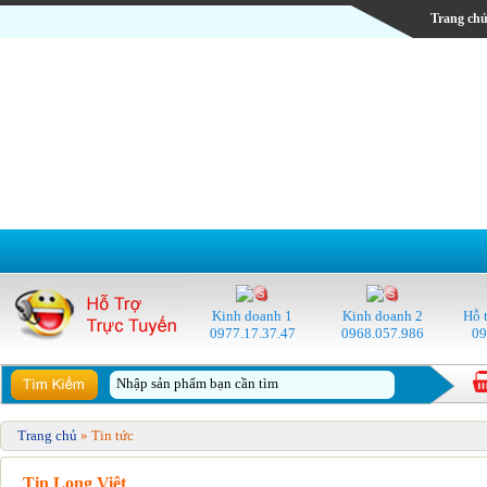
Trang ch
Kinh doanh 1
Kinh doanh 2
Hỗ t
0977.17.37.47
0968.057.986
09
Trang chủ
» Tin tức
Tin Long Việt