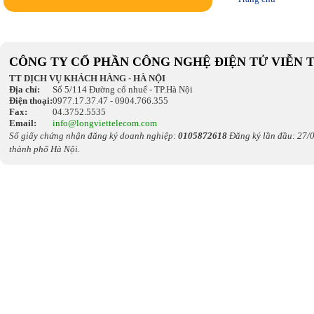
CÔNG TY CỔ PHẦN CÔNG NGHỆ ĐIỆN TỬ VIỄN 
TT DỊCH VỤ KHÁCH HÀNG - HÀ NỘI
Địa chỉ:
Số 5/114 Đường cổ nhuế - TP.Hà Nội
Điện thoại:
0977.17.37.47 - 0904.766.355
Fax:
04.3752.5535
Email:
info@longviettelecom.com
Số giấy chứng nhận đăng ký doanh nghiệp:
0105872618
Đăng ký lần đầu: 27/0
thành phố Hà Nội.