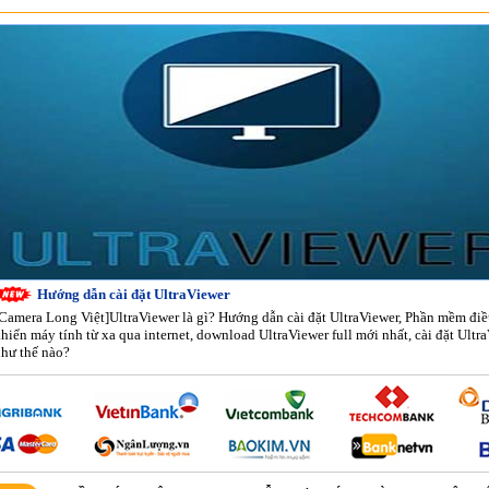
Hướng dẫn cài đặt UltraViewer
Camera Long Việt]UltraViewer là gì? Hướng dẫn cài đặt UltraViewer, Phần mềm đi
hiển máy tính từ xa qua internet, download UltraViewer full mới nhất, cài đặt Ultr
hư thế nào?