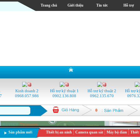
Trang chủ
Giới thiệu
Tin tức
Hỗ trợ
1
Kinh doanh 2
Hỗ trợ kỹ thuật 1
Hỗ trợ kỹ thuật 2
Hỗ trợ k
7
0968.057.986
0902.136.808
0962.135.670
0976.3
0
Sản phẩm mới
Thiết bị an ninh
Camera quan sát
Máy bộ đàm
Thiết 