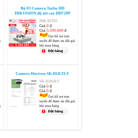
Bộ 03 Camera Turbo HD
HIKVISION độ nét cao HD720P
HIK-KIT03
Giá:
0
đ
Giá:
5,590,000
đ
Gọi hỗ trợ trực
á
tuyến để được ưu đãi giá
khi mua hàng
Camera Huviron SK-D18/ZLV
SK-D18/ZLV
Giá:
0
đ
Giá:
0
đ
Gọi hỗ trợ trực
tuyến để được ưu đãi giá
khi mua hàng
á