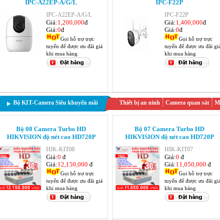
IPC-A22EP-A/G/L
IPC-F22P
IPC-A22EP-A/G/L
IPC-F22P
Giá:
1,200,000
đ
Giá:
1,400,000
đ
Giá:
0
đ
Giá:
0
đ
Gọi hỗ trợ trực
Gọi hỗ trợ trực
tuyến để được ưu đãi giá
tuyến để được ưu đãi gi
khi mua hàng
khi mua hàng
Bộ KIT-Camera Siêu khuyến mãi
Thiết bị an ninh
Camera quan sát
M
Bộ 08 Camera Turbo HD
Bộ 07 Camera Turbo HD
HIKVISION độ nét cao HD720P
HIKVISION độ nét cao HD720P
HIK-KIT08
HIK-KIT07
Giá:
0
đ
Giá:
0
đ
Giá:
12,150,000
đ
Giá:
11,050,000
đ
Gọi hỗ trợ trực
Gọi hỗ trợ trực
tuyến để được ưu đãi giá
tuyến để được ưu đãi gi
khi mua hàng
khi mua hàng