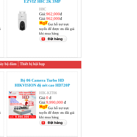
EZVIZ H8C 2K 3MP
H8C
Giá:
962,000
đ
Giá:
962,000
đ
Gọi hỗ trợ trực
á
tuyến để được ưu đãi giá
khi mua hàng
áy bộ đàm
Thiết bị hội họp
Bộ 06 Camera Turbo HD
HIKVISION độ nét cao HD720P
HIK-KIT06
Giá:
0
đ
Giá:
9,990,000
đ
Gọi hỗ trợ trực
á
tuyến để được ưu đãi giá
khi mua hàng