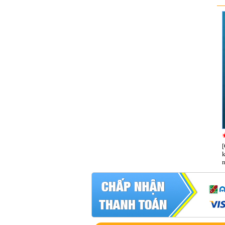
[
k
n