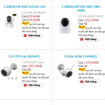
CAMERA IP WIFI EZVIZ C6N
CAMERA IP WIFI H6C PRO
(4MP)
CS-C6N-D0-8B4WF
Giá:
679,000
đ
CS-H6c-R105-1J4WF
Giá:
679,000
đ
Giá:
1,022,000
đ
Giá:
0
đ
Gọi hỗ trợ trực
tuyến để được ưu đãi giá
Gọi hỗ trợ trực
khi mua hàng
tuyến để được ưu đãi gi
khi mua hàng
CS-C3TN-A0-1H2WFL
CS-H3c-R100-1J4WKFL
C3TN(2MP-Color)
Giá:
1,565,000
đ
Giá:
1,097,000
đ
Giá:
0
đ
Giá:
0
đ
Gọi hỗ trợ trực
Gọi hỗ trợ trực
tuyến để được ưu đãi gi
tuyến để được ưu đãi giá
khi mua hàng
khi mua hàng