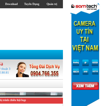
Download
Tuyển Dụng
Quản trị
ỹ thuật 3
2.80.81
bị trình chiếu hội họp