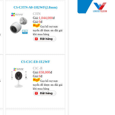
CS-C3TN-A0-1H2WF(2.8mm)
C3TN
Giá:
1,044,000
đ
Giá:
0
đ
Gọi hỗ trợ trực
tuyến để được ưu đãi giá
khi mua hàng
á
CS-C1C-E0-1E2WF
C1C -B
Giá:
658,000
đ
Giá:
0
đ
á
Gọi hỗ trợ trực
tuyến để được ưu đãi giá
khi mua hàng