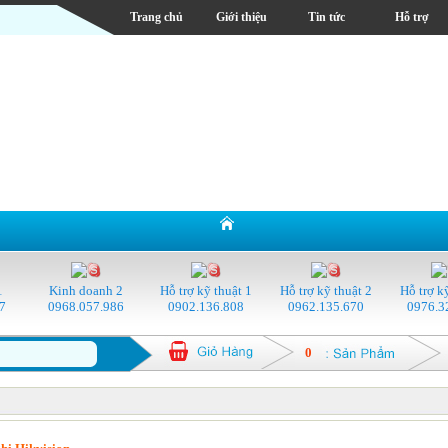
Trang chủ
Giới thiệu
Tin tức
Hỗ trợ
1
Kinh doanh 2
Hỗ trợ kỹ thuật 1
Hỗ trợ kỹ thuật 2
Hỗ trợ k
7
0968.057.986
0902.136.808
0962.135.670
0976.3
0