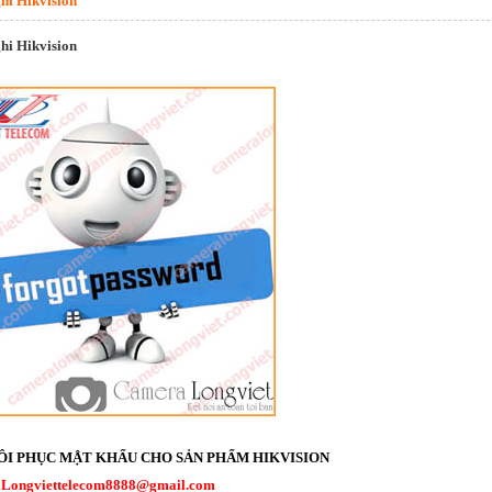
hi Hikvision
hi Hikvision
ÔI PHỤC MẬT KHẨU CHO SẢN PHẨM HIKVISION
:
Longviettelecom8888@gmail.com