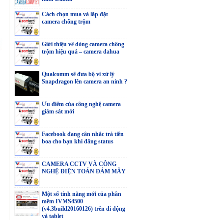
Cách chọn mua và lắp đặt
Màn hình HP
camera chống trộm
V24i G5
Giới thiệu về dòng camera chống
trộm hiệu quả – camera dahua
Qualcomm sẽ đưa bộ vi xử lý
Màn hình DELL
Snapdragon lên camera an ninh ?
SE2425HM
Ưu điểm của công nghệ camera
giám sát mới
Facebook đang cân nhắc trả tiền
PC Acer AS XC-
boa cho bạn khi đăng status
895
CAMERA CCTV VÀ CÔNG
NGHỆ ĐIỆN TOÁN ĐÁM MÂY
CAMERA IP
Một số tính năng mới của phần
WIFI EZVIZ
mềm IVMS4500
C6N
(v4.3build20160126) trên di động
và tablet