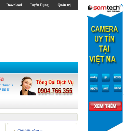
Download
Tuyển Dụng
Quản trị
ỹ thuật 3
2.80.81
Giới thiệu công ty