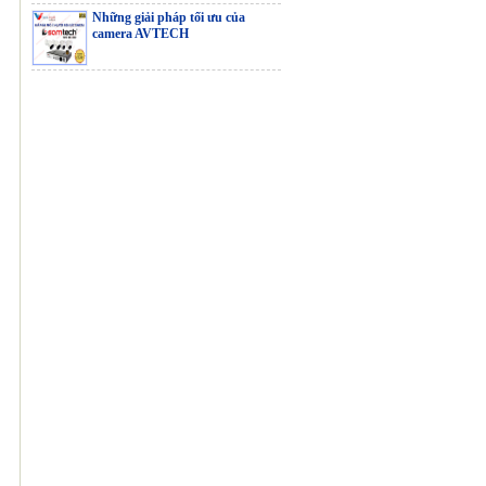
Những giải pháp tối ưu của
camera AVTECH
CAMERA IP
WIFI H6C PRO
(4MP)
CS-C3TN-A0-
1H2WF(2.8mm)
CS-C3TN-A0-
1H2WFL