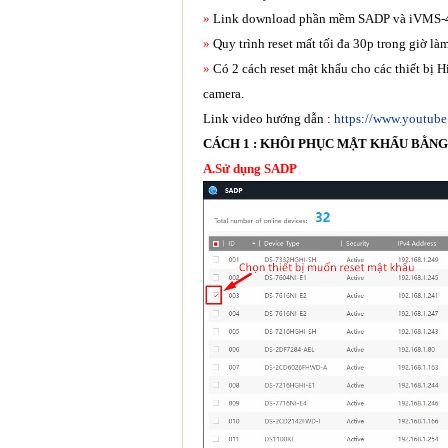
»
Link download phần mềm SADP và iVMS
»
Quy trình reset mất tối đa 30p trong giờ là
»
Có 2 cách reset mật khẩu cho các thiết bị 
camera.
Link video hướng dẫn :
https://www.youtu
CÁCH 1 : KHÔI PHỤC MẬT KHẨU BẰN
A.Sử dụng SADP