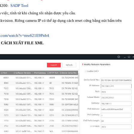
-4200:
SADP Tool
m việc, tính từ khi chúng tôi nhận được yêu cầu.
Hikvision. Riêng camera IP có thể áp dụng cách reset cứng bằng nút bấm trên
be.com/watch?v=mw621E9Pnb4
G CÁCH XUẤT FILE XML